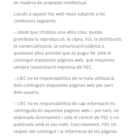
en matèria de propietat intel·lectual.
L’accés a aquest lloc web resta subjecte a les
condicions següents:
– Llevat que s’indiqui una altra cosa, queda
prohibida la reproducció, la còpia, l’ús, la distribució,
la comercialització, la comunicació pública o
qualsevol altra activitat que es pugui fer amb el
contingut d’aquestes pàgines web, que requereix
sempre l’autorització expressa de l’IEC.
– L’IEC no es responsabilitza de la mala utilització
dels continguts d’aquestes pàgines web per part
dels usuaris.
– L’IEC no es responsabilitza de cap informació no
continguda en aquestes pàgines web i, per tant, no
elaborada directament i sota el control de l’IEC o no
publicada amb el seu nom. Concretament, l’IEC no
respon del contingut i la informació de les pàgines