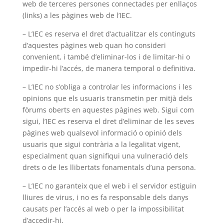
web de terceres persones connectades per enllaços
(links) a les pàgines web de l’IEC.
– L’IEC es reserva el dret d’actualitzar els continguts
d’aquestes pàgines web quan ho consideri
convenient, i també d’eliminar-los i de limitar-hi o
impedir-hi l’accés, de manera temporal o definitiva.
– L’IEC no s’obliga a controlar les informacions i les
opinions que els usuaris transmetin per mitjà dels
fòrums oberts en aquestes pàgines web. Sigui com
sigui, l’IEC es reserva el dret d’eliminar de les seves
pàgines web qualsevol informació o opinió dels
usuaris que sigui contrària a la legalitat vigent,
especialment quan signifiqui una vulneració dels
drets o de les llibertats fonamentals d’una persona.
– L’IEC no garanteix que el web i el servidor estiguin
lliures de virus, i no es fa responsable dels danys
causats per l’accés al web o per la impossibilitat
d’accedir-hi.